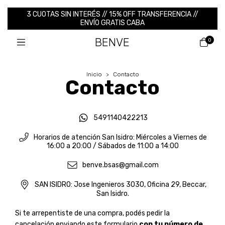
3 CUOTAS SIN INTERÉS // 15% OFF TRANSFERENCIA //
ENVÍO GRATIS CABA
BENVE
0
Inicio
>
Contacto
Contacto
5491140422213
Horarios de atención San Isidro: Miércoles a Viernes de
16:00 a 20:00 / Sábados de 11:00 a 14:00
benve.bsas@gmail.com
SAN ISIDRO: Jose Ingenieros 3030, Oficina 29, Beccar,
San Isidro.
Si te arrepentiste de una compra, podés pedir la
cancelación enviando este formulario
con tu número de